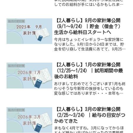
してのお給料が手にはいるかもしれませ
ん！先月から整形外科へ通い続ける夫。
医療費は封筒で積み立ててはいるもの
の、専用の中敷きを作ってもらいかなり
【2人暮らし】9月の家計簿公開
毎月の家計簿
の出費に驚きです。こちら...
（9/1～9/24）｜貯金（借金？）
生活から給料日スタートへ
今月はちょっとイレギュラーな家計簿に
なりました。9月1日から24日までは、貯
金を切り崩して生活費にあてて、9月25日
にようやく夫の初めてのお給料が入りま
した✨そのため、来月からは「25日スタ
ート～翌月24日まで」の家計簿にしてい
【2人暮らし】1月の家計簿公開
毎月の家計簿
こうと思いま...
（12/25～1/24）｜試用期間中最
後のお給料
あけましておめでとうございます1月も終
わりそうな今新年の挨拶をしているのも
変な感じではありますが・・・本年もよ
ろしくお願いいたします2025年9月1日か
ら仕事を始めた夫。今現在（2026年1月）
は正社員として毎日がんばってくれてい
【2人暮らし】3月の家計簿公開
毎月の家計簿
ます。今月...
（2/25～3/24）｜給与の目安がつ
かめてきた
まもなく4月ですね。3月になってからほ
とんど暖かい日ばかりだったので季節感