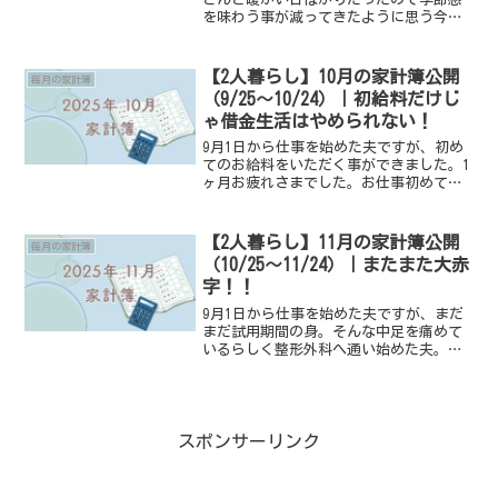
を味わう事が減ってきたように思う今日
この頃です。収入は安定してきたものの2
月は日数が少なかったりするので、少し
だけ心の余裕みたいなものが見え隠れし
【2人暮らし】10月の家計簿公開
毎月の家計簿
た1ヶ月でした。そん...
（9/25～10/24）｜初給料だけじ
ゃ借金生活はやめられない！
9月1日から仕事を始めた夫ですが、初め
てのお給料をいただく事ができました。1
ヶ月お疲れさまでした。お仕事初めて
早々に職場でコロナを貰って来た夫…た
だでさえ給料締め日の問題で日数が少な
いのにも関わらずさらに日数が減ってし
【2人暮らし】11月の家計簿公開
毎月の家計簿
まったうえにまだまだ試...
（10/25～11/24）｜またまた大赤
字！！
9月1日から仕事を始めた夫ですが、まだ
まだ試用期間の身。そんな中足を痛めて
いるらしく整形外科へ通い始めた夫。医
療費は封筒で積み立ててはいるものの毎
週通うリハビリや歯医者まで追加されて
みるみる医療費が減っていくのが悲しい
ところ。しかし体が資本...
スポンサーリンク